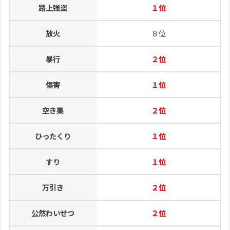
路上強盗
１位
放火
８位
暴行
２位
傷害
１位
空き巣
２位
ひったくり
１位
すり
１位
万引き
２位
公然わいせつ
２位