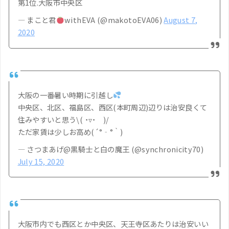
第1位.大阪市中央区
— まこと君
withEVA (@makotoEVA06)
August 7,
2020
大阪の一番暑い時期に引越し
中央区、北区、福島区、西区(本町周辺)辺りは治安良くて
住みやすいと思う\( ˙▿˙ )/
ただ家賃は少しお高め(´°‐°｀)
— さつまあげ@黒騎士と白の魔王 (@synchronicity70)
July 15, 2020
大阪市内でも西区とか中央区、天王寺区あたりは治安いい