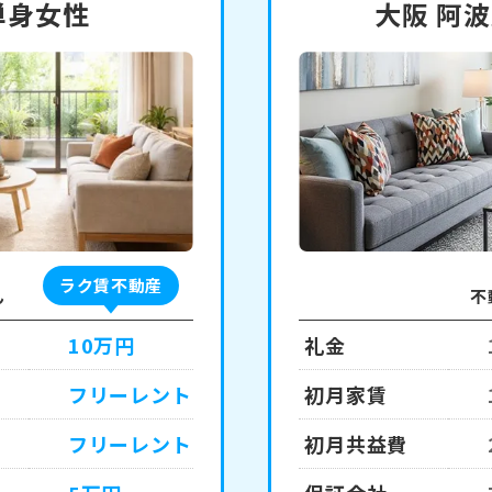
単身女性
大阪 阿
ラク賃不動産
ん
不
10万円
礼金
フリーレント
初月家賃
フリーレント
初月共益費