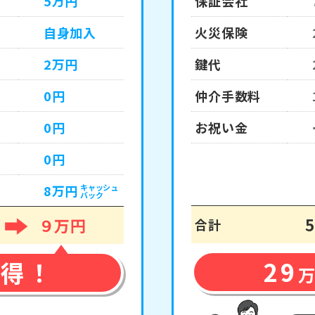
5万円
保証会社
自身加入
火災保険
2万円
鍵代
0円
仲介手数料
0円
お祝い金
0円
8万円
キャッシュ
バック
９万円
合計
29
お得！