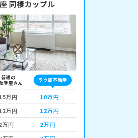
波座 同棲カップル
普通の
ラク賃不動産
動産屋さん
15万円
10万円
12万円
12万円
2万円
2万円