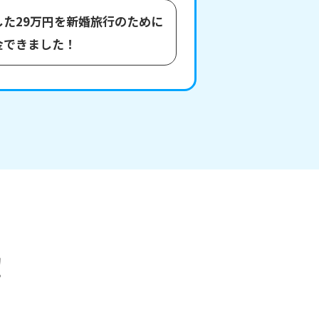
した29万円を新婚旅行のために
金できました！
！