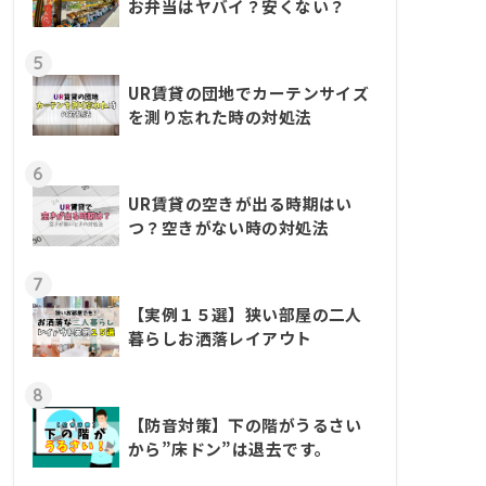
お弁当はヤバイ？安くない？
5
UR賃貸の団地でカーテンサイズ
を測り忘れた時の対処法
6
UR賃貸の空きが出る時期はい
つ？空きがない時の対処法
7
【実例１５選】狭い部屋の二人
暮らしお洒落レイアウト
8
【防音対策】下の階がうるさい
から”床ドン”は退去です。