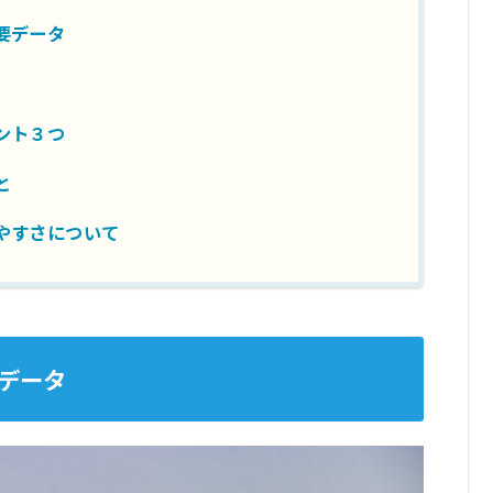
要データ
ント３つ
と
やすさについて
データ