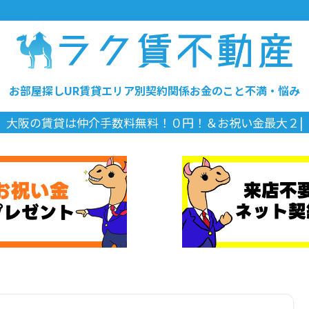
お部屋探し
UR賃貸
エリア別
契約関係
お金のこと
不満・悩み
大阪
|