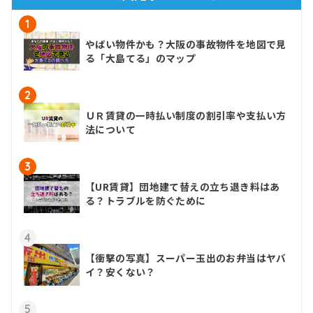
1
やばい物件かも？大阪の事故物件を地図で見
る「大島てる」のマップ
2
ＵＲ賃貸の一時払い制度の割引率や支払い方
法について
3
【UR賃貸】団地建て替えの立ち退き料はあ
る？トラブルを防ぐために
4
【衝撃の写真】スーパー玉出のお弁当はヤバ
イ？安くない？
5