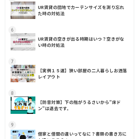
UR賃貸の団地でカーテンサイズを測り忘れ
た時の対処法
6
UR賃貸の空きが出る時期はいつ？空きがな
い時の対処法
7
【実例１５選】狭い部屋の二人暮らしお洒落
レイアウト
8
【防音対策】下の階がうるさいから”床ド
ン”は退去です。
9
借家と借間の違いってなに？書類の書き方に