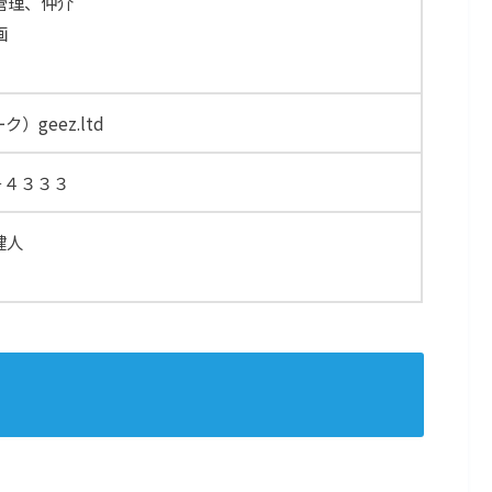
管理、仲介
画
ク）geez.ltd
－４３３３
健人