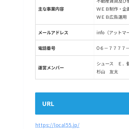
不動産賃貸及び
主な事業内容
ＷＥＢ制作・企
ＷＥＢ広告運用
メールアドレス
info（アットマー
電話番号
O６－７７７７
シュース Ｅ．
運営メンバー
杉山 友太
URL
https://local55.jp/