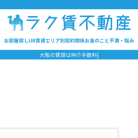
お部屋探し
UR賃貸
エリア別
契約関係
お金のこと
不満・悩み
|