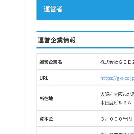
運営者
運営企業情報
運営企業名
株式会社ＧＥＥ
URL
https://g-z.co.j
大阪府大阪市北
所在地
木田鹿ビル２Ａ
資本金
３，０００千円