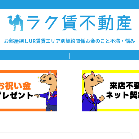
お部屋探し
UR賃貸
エリア別
契約関係
お金のこと
不満・悩み
大阪の賃貸は仲介
|