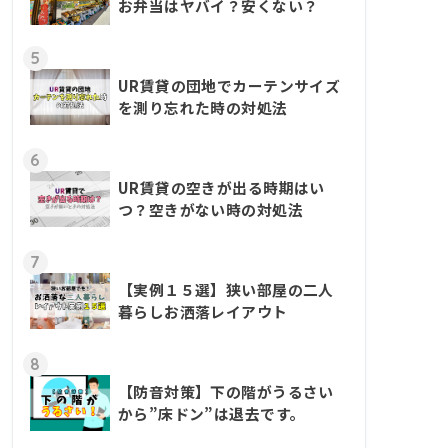
お弁当はヤバイ？安くない？
5
UR賃貸の団地でカーテンサイズ
を測り忘れた時の対処法
6
UR賃貸の空きが出る時期はい
つ？空きがない時の対処法
7
【実例１５選】狭い部屋の二人
暮らしお洒落レイアウト
8
【防音対策】下の階がうるさい
から”床ドン”は退去です。