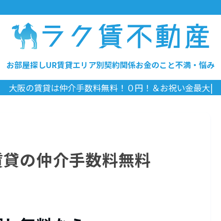
お部屋探し
UR賃貸
エリア別
契約関係
お金のこと
不満・悩み
|
賃貸の仲介手数料無料