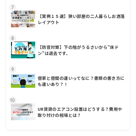
7
【実例１５選】狭い部屋の二人暮らしお洒落
レイアウト
8
【防音対策】下の階がうるさいから”床ド
ン”は退去です。
9
借家と借間の違いってなに？書類の書き方に
も違いあり？！
10
UR賃貸のエアコン設置はどうする？費用や
取り付けの相場とは？