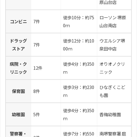
原山台店
徒歩10分：約75
ローソン 堺原
コンビニ
7件
0ｍ
山台南店
ドラッグ
徒歩12分：約10
ウエルシア堺
7件
ストア
00ｍ
泉田中店
病院・ク
徒歩4分：約350
オりオノクリ
12件
リニック
ｍ
ニック
徒歩3分：約230
ひなぎくこど
保育園
8件
ｍ
も園
徒歩4分：約350
幼稚園
5件
香梅幼稚園
ｍ
警察署・
徒歩7分：約550
南堺警察署 庭