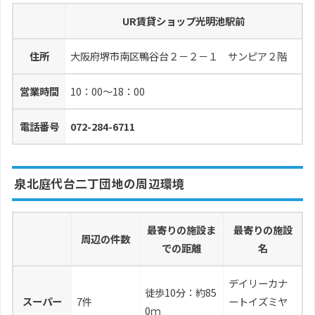
UR賃貸ショップ光明池駅前
住所
大阪府堺市南区鴨谷台２－２－１ サンピア２階
営業時間
10：00～18：00
電話番号
072-284-6711
泉北庭代台二丁団地の周辺環境
最寄りの施設ま
最寄りの施設
周辺の件数
での距離
名
デイリーカナ
徒歩10分：約85
スーパー
7件
ートイズミヤ
0ｍ