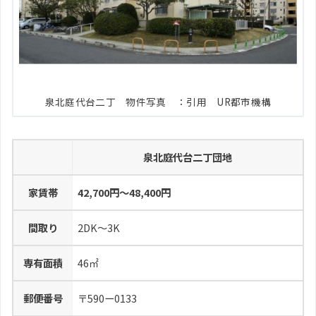
泉北庭代台二丁 物件写真 ：引用 UR都市機構
泉北庭代台二丁団地
家賃帯
42,700円～48,400円
間取り
2DK～3K
専有面積
46㎡
郵便番号
〒590ー0133