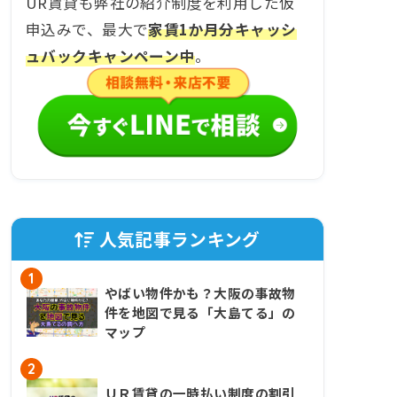
UR賃貸も弊社の紹介制度を利用した仮
申込みで、最大で
家賃1か月分キャッシ
ュバックキャンペーン中
。
人気記事ランキング
1
やばい物件かも？大阪の事故物
件を地図で見る「大島てる」の
マップ
2
ＵＲ賃貸の一時払い制度の割引