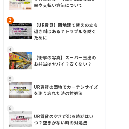
率や支払い方法について
3
【UR賃貸】団地建て替えの立ち
退き料はある？トラブルを防ぐ
ために
4
【衝撃の写真】スーパー玉出の
お弁当はヤバイ？安くない？
5
UR賃貸の団地でカーテンサイズ
を測り忘れた時の対処法
6
UR賃貸の空きが出る時期はい
つ？空きがない時の対処法