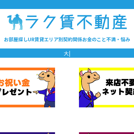
お部屋探し
UR賃貸
エリア別
契約関係
お金のこと
不満・悩み
大阪の賃貸は仲介手数料
|