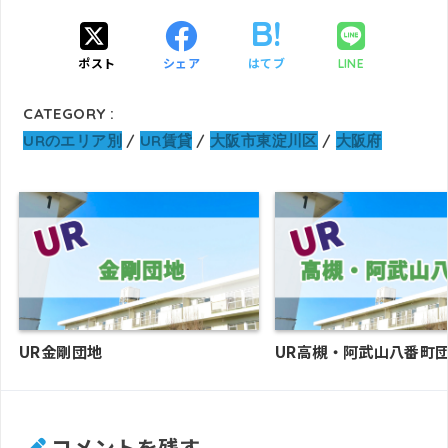
ポスト
シェア
はてブ
LINE
CATEGORY :
URのエリア別
UR賃貸
大阪市東淀川区
大阪府
UR金剛団地
UR高槻・阿武山八番町
コメントを残す