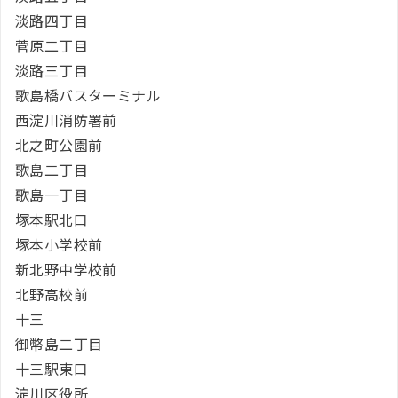
淡路四丁目
菅原二丁目
淡路三丁目
歌島橋バスターミナル
西淀川消防署前
北之町公園前
歌島二丁目
歌島一丁目
塚本駅北口
塚本小学校前
新北野中学校前
北野高校前
十三
御幣島二丁目
十三駅東口
淀川区役所