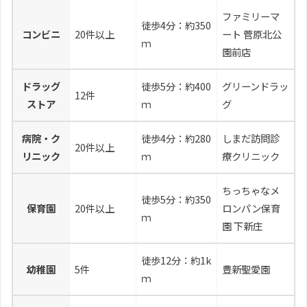
ファミリーマ
徒歩4分：約350
コンビニ
20件以上
ート 菅原北公
ｍ
園前店
ドラッグ
徒歩5分：約400
グリーンドラッ
12件
ストア
ｍ
グ
病院・ク
徒歩4分：約280
しまだ訪問診
20件以上
リニック
ｍ
療クリニック
ちっちゃなメ
徒歩5分：約350
保育園
20件以上
ロンパン保育
ｍ
園 下新庄
徒歩12分：約1k
幼稚園
5件
豊新聖愛園
ｍ