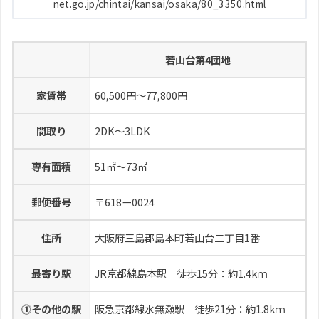
net.go.jp/chintai/kansai/osaka/80_3350.html
若山台第4団地
家賃帯
60,500円～77,800円
間取り
2DK～3LDK
専有面積
51㎡～73㎡
郵便番号
〒618ー0024
住所
大阪府三島郡島本町若山台二丁目1番
最寄り駅
JR京都線島本駅 徒歩15分：約1.4kｍ
⓵その他の駅
阪急京都線水無瀬駅 徒歩21分：約1.8kｍ