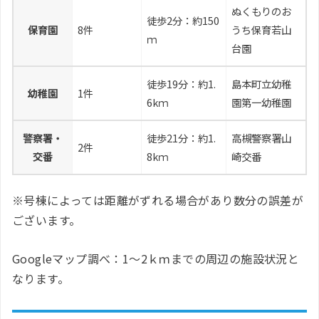
ぬくもりのお
徒歩2分：約150
保育園
8件
うち保育若山
ｍ
台園
徒歩19分：約1.
島本町立幼稚
幼稚園
1件
6kｍ
園第一幼稚園
警察署・
徒歩21分：約1.
高槻警察署山
2件
交番
8kｍ
崎交番
※号棟によっては距離がずれる場合があり数分の誤差が
ございます。
Googleマップ調べ：1～2ｋｍまでの周辺の施設状況と
なります。