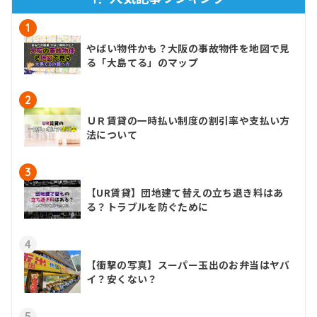
1
やばい物件かも？大阪の事故物件を地図で見
る「大島てる」のマップ
2
ＵＲ賃貸の一時払い制度の割引率や支払い方
法について
3
【UR賃貸】団地建て替えの立ち退き料はあ
る？トラブルを防ぐために
4
【衝撃の写真】スーパー玉出のお弁当はヤバ
イ？安くない？
5