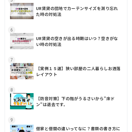
UR賃貸の団地でカーテンサイズを測り忘れ
た時の対処法
6
UR賃貸の空きが出る時期はいつ？空きがな
い時の対処法
7
【実例１５選】狭い部屋の二人暮らしお洒落
レイアウト
8
【防音対策】下の階がうるさいから”床ド
ン”は退去です。
9
借家と借間の違いってなに？書類の書き方に