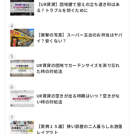
【UR賃貸】団地建て替えの立ち退き料はあ
る？トラブルを防ぐために
4
【衝撃の写真】スーパー玉出のお弁当はヤバ
イ？安くない？
5
UR賃貸の団地でカーテンサイズを測り忘れ
た時の対処法
6
UR賃貸の空きが出る時期はいつ？空きがな
い時の対処法
7
【実例１５選】狭い部屋の二人暮らしお洒落
レイアウト