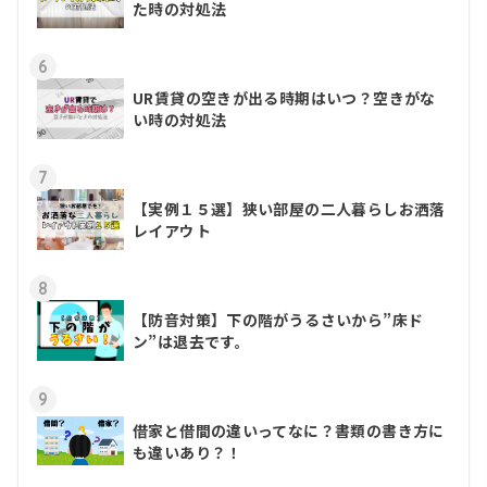
た時の対処法
6
UR賃貸の空きが出る時期はいつ？空きがな
い時の対処法
7
【実例１５選】狭い部屋の二人暮らしお洒落
レイアウト
8
【防音対策】下の階がうるさいから”床ド
ン”は退去です。
9
借家と借間の違いってなに？書類の書き方に
も違いあり？！