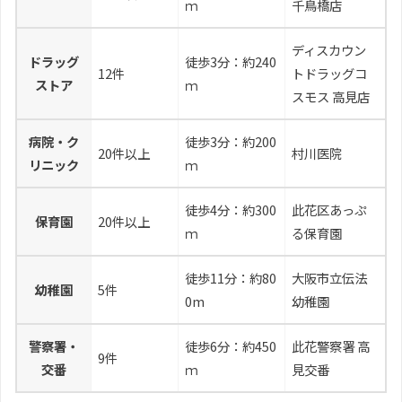
ｍ
千鳥橋店
ディスカウン
ドラッグ
徒歩3分：約240
12件
トドラッグコ
ストア
ｍ
スモス 高見店
病院・ク
徒歩3分：約200
20件以上
村川医院
リニック
ｍ
徒歩4分：約300
此花区あっぷ
保育園
20件以上
ｍ
る保育園
徒歩11分：約80
大阪市立伝法
幼稚園
5件
0m
幼稚園
警察署・
徒歩6分：約450
此花警察署 高
9件
交番
ｍ
見交番