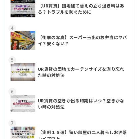
【UR賃貸】団地建て替えの立ち退き料はあ
る？トラブルを防ぐために
4
【衝撃の写真】スーパー玉出のお弁当はヤバ
イ？安くない？
5
UR賃貸の団地でカーテンサイズを測り忘れ
た時の対処法
6
UR賃貸の空きが出る時期はいつ？空きがな
い時の対処法
7
【実例１５選】狭い部屋の二人暮らしお洒落
レイアウト