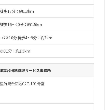
歩17分：約1.3kｍ
歩16～20分：約1.5kｍ
バス10分 徒歩4～9分：約2kｍ
31分：約2.5kｍ
津雲台団地管理サービス事務所
竹見台団地C27-101号室