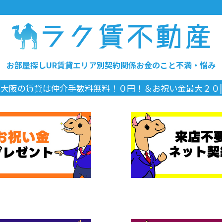
お部屋探し
UR賃貸
エリア別
契約関係
お金のこと
不満・悩み
大阪の
|