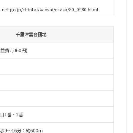
o.jp/chintai/kansai/osaka/80_0980.html
千里津雲台団地
共益費2,060円)
目1番・2番
9～16分：約600ｍ