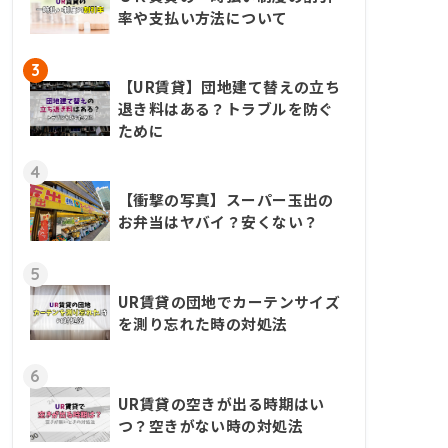
率や支払い方法について
3
【UR賃貸】団地建て替えの立ち
退き料はある？トラブルを防ぐ
ために
4
【衝撃の写真】スーパー玉出の
お弁当はヤバイ？安くない？
5
UR賃貸の団地でカーテンサイズ
を測り忘れた時の対処法
6
UR賃貸の空きが出る時期はい
つ？空きがない時の対処法