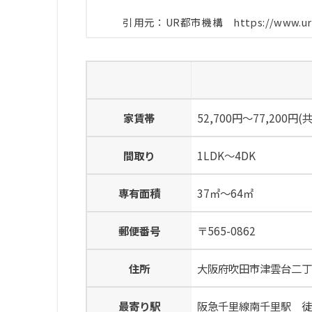
引用元：UR都市機構 https://www.ur-net.g
家賃帯
52,700円～77,200円(
間取り
1LDK～4DK
専有面積
37㎡～64㎡
郵便番号
〒565-0862
住所
大阪府吹田市津雲台二丁
最寄り駅
阪急千里線南千里駅 徒歩