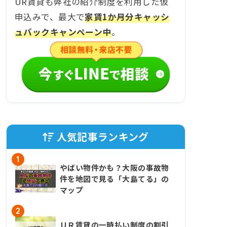
UR賃貸も弊社の紹介制度を利用した仮
申込みで、最大で
家賃1か月分キャッシ
ュバックキャンペーン中
。
人気記事ランキング
1
やばい物件かも？大阪の事故物
件を地図で見る「大島てる」の
マップ
2
ＵＲ賃貸の一時払い制度の割引