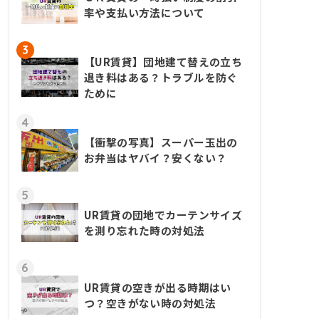
率や支払い方法について
3
【UR賃貸】団地建て替えの立ち
退き料はある？トラブルを防ぐ
ために
4
【衝撃の写真】スーパー玉出の
お弁当はヤバイ？安くない？
5
UR賃貸の団地でカーテンサイズ
を測り忘れた時の対処法
6
UR賃貸の空きが出る時期はい
つ？空きがない時の対処法