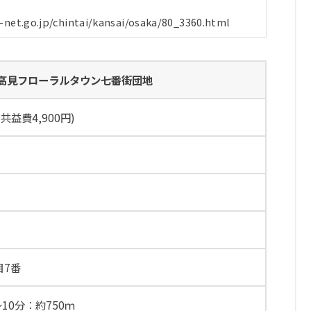
o.jp/chintai/kansai/osaka/80_3360.html
高見フローラルタウン七番街団地
(共益費4,900円)
目7番
10分：約750ｍ