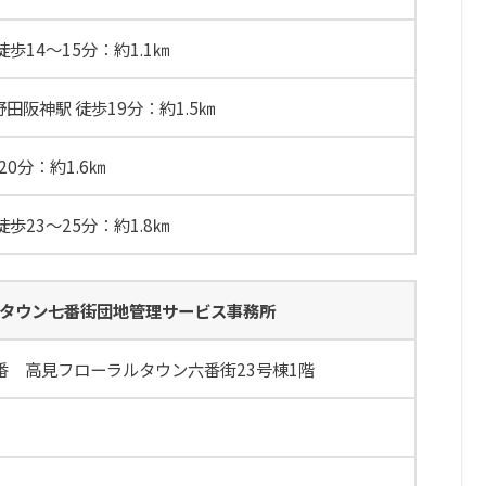
歩14～15分：約1.1㎞
線野田阪神駅 徒歩19分：約1.5㎞
0分：約1.6㎞
歩23～25分：約1.8㎞
タウン七番街団地管理サービス事務所
番 高見フローラルタウン六番街23号棟1階