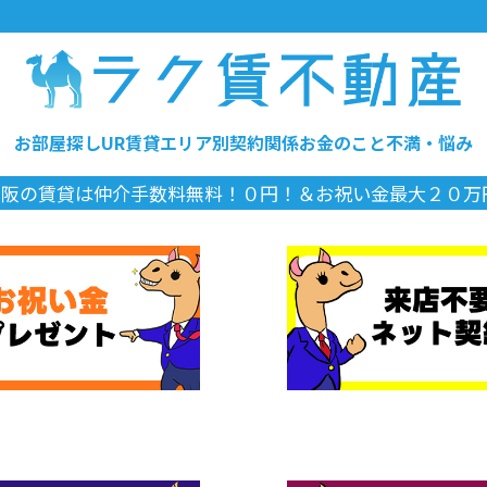
お部屋探し
UR賃貸
エリア別
契約関係
お金のこと
不満・悩み
大阪の賃
|