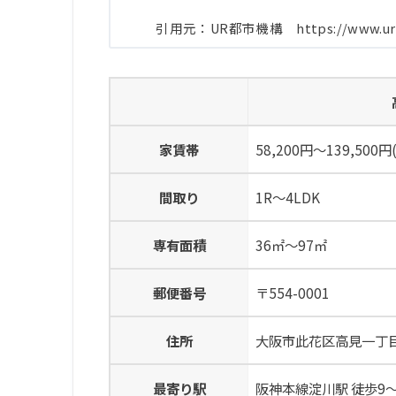
引用元：UR都市機構 https://www.ur-net.g
家賃帯
58,200円～139,500円
間取り
1R～4LDK
専有面積
36㎡～97㎡
郵便番号
〒554-0001
住所
大阪市此花区高見一丁
最寄り駅
阪神本線淀川駅 徒歩9～