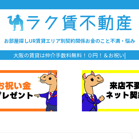
お部屋探し
UR賃貸
エリア別
契約関係
お金のこと
不満・悩み
|