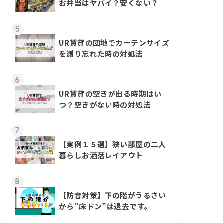
お弁当はヤバイ？安くない？
5
UR賃貸の団地でカーテンサイズ
を測り忘れた時の対処法
6
UR賃貸の空きが出る時期はい
つ？空きがない時の対処法
7
【実例１５選】狭い部屋の二人
暮らしお洒落レイアウト
8
【防音対策】下の階がうるさい
から”床ドン”は退去です。