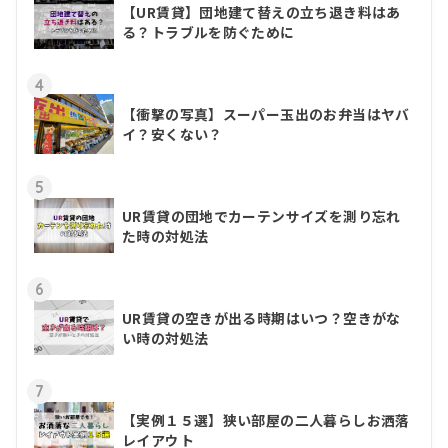
【UR賃貸】団地建て替えの立ち退き料はあ
る？トラブルを防ぐために
4
【衝撃の写真】スーパー玉出のお弁当はヤバ
イ？安くない？
5
UR賃貸の団地でカーテンサイズを測り忘れ
た時の対処法
6
UR賃貸の空きが出る時期はいつ？空きがな
い時の対処法
7
【実例１５選】狭い部屋の二人暮らしお洒落
レイアウト