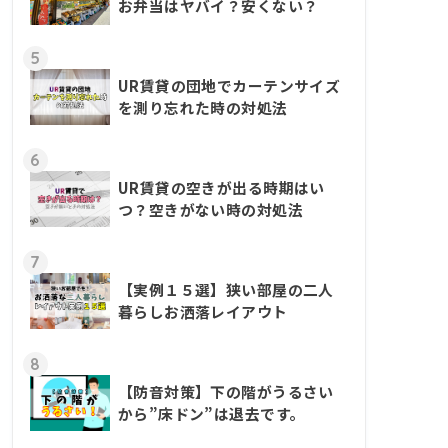
お弁当はヤバイ？安くない？
5
UR賃貸の団地でカーテンサイズ
を測り忘れた時の対処法
6
UR賃貸の空きが出る時期はい
つ？空きがない時の対処法
7
【実例１５選】狭い部屋の二人
暮らしお洒落レイアウト
8
【防音対策】下の階がうるさい
から”床ドン”は退去です。