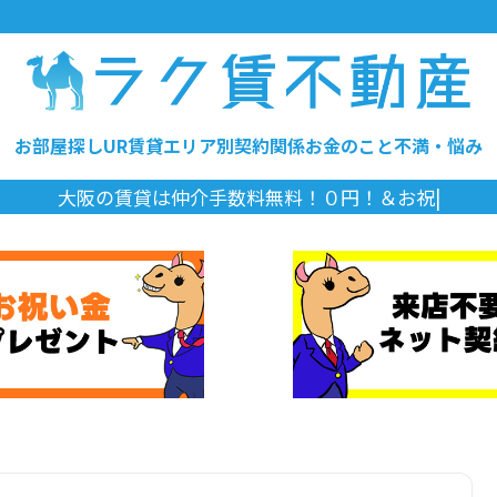
お部屋探し
UR賃貸
エリア別
契約関係
お金のこと
不満・悩み
|